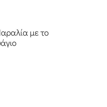
Παραλία με το
υάγιο