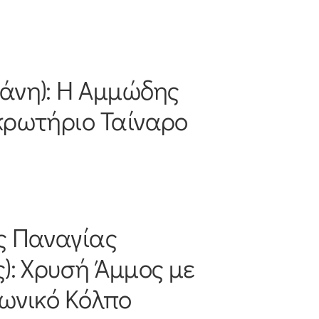
άνη): Η Αμμώδης
κρωτήριο Ταίναρο
ς Παναγίας
): Χρυσή Άμμος με
ωνικό Κόλπο