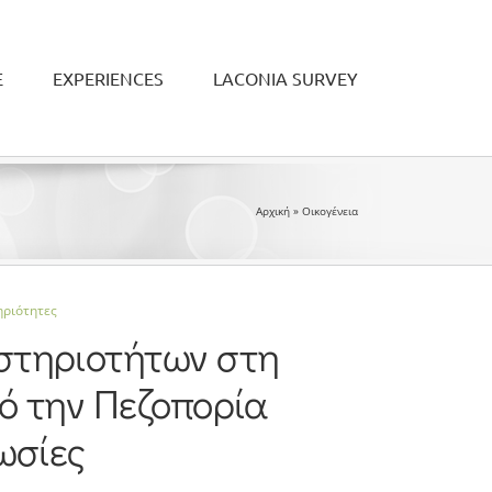
Ε
EXPERIENCES
LACONIA SURVEY
Αρχική
»
Οικογένεια
ηριότητες
στηριοτήτων στη
ό την Πεζοπορία
ωσίες