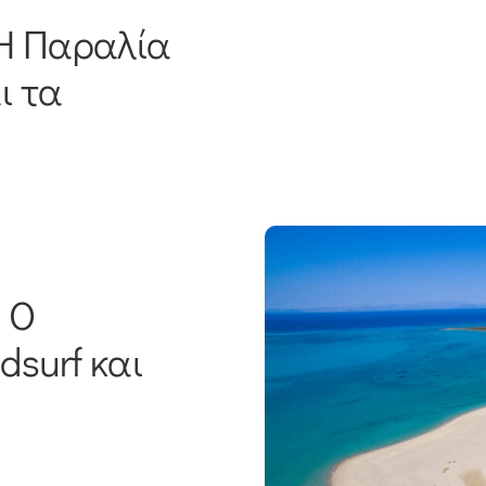
 Η Παραλία
ι τα
: Ο
dsurf και