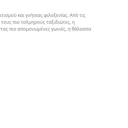
ισμού και γνήσιας φιλοξενίας. Από τις
 τους πιο τολμηρούς ταξιδιώτες, η
ντας πιο απομονωμένες γωνιές, η θάλασσα
Βλυχάδα
Πλύτρα:
&
Οικογενειακή
Μπαλογκέρι:
Παραλία
Οδηγός
Φ
σίπλα
Παραλίες: Βουτιά στο
για
Ε
στην
απέραντο γαλάζιο
τις
Αρχαία
Παρθένες
Πόλη
Παραλίες
του
της