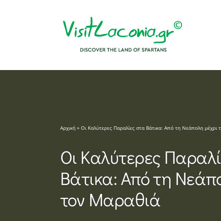
Μετάβαση
στο
περιεχόμενο
Αρχική
»
Οι Καλύτερες Παραλίες στα Βάτικα: Από τη Νεάπολη μέχρι 
Οι Καλύτερες Παραλί
Βάτικα: Από τη Νεάπ
τον Μαραθιά