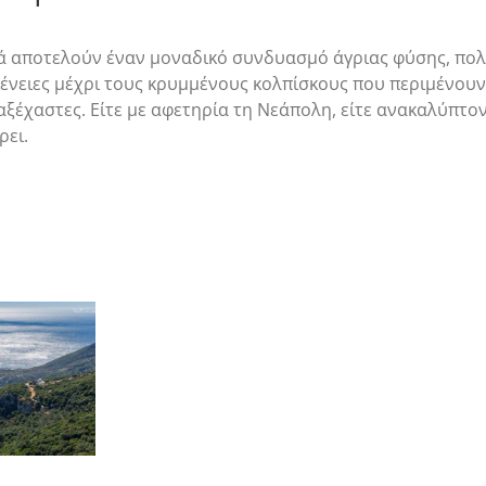
ά αποτελούν έναν μοναδικό συνδυασμό άγριας φύσης, πολιτ
γένειες μέχρι τους κρυμμένους κολπίσκους που περιμένουν
αξέχαστες. Είτε με αφετηρία τη Νεάπολη, είτε ανακαλύπτο
ρει.
Μαρμάρι
(Μάνη):
Η
Αμμώδης
Όαση
στο
Ακρωτήριο
Ταίναρο