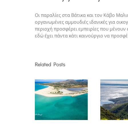
Οι παραλίες στα Βάτικα και τον Κάβο Μαλι
οργανωμένες αμμουδιές ιδανικές για οικο
περιοχή προσφέρει εμπειρίες που μένουν 
εδώ έχει πάντα κάτι καινούργιο να προσφέ
Related Posts
Φύση & Δραστηριότητες:
ίες: Βουτιά στο
Εξερευνώντας την άγρια
ραντο γαλάζιο
πλευρά