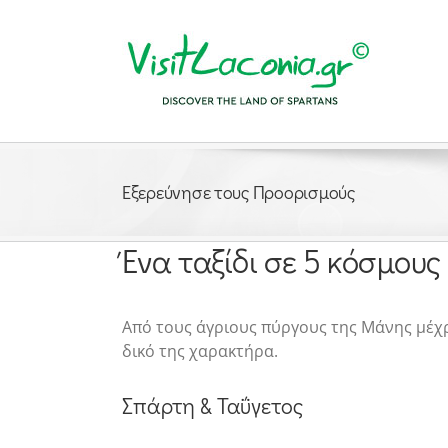
Μετάβαση
στο
περιεχόμενο
Εξερεύνησε τους Προορισμούς
Ένα ταξίδι σε 5 κόσμους
Από τους άγριους πύργους της Μάνης μέχρ
δικό της χαρακτήρα.
Σπάρτη & Ταΰγετος