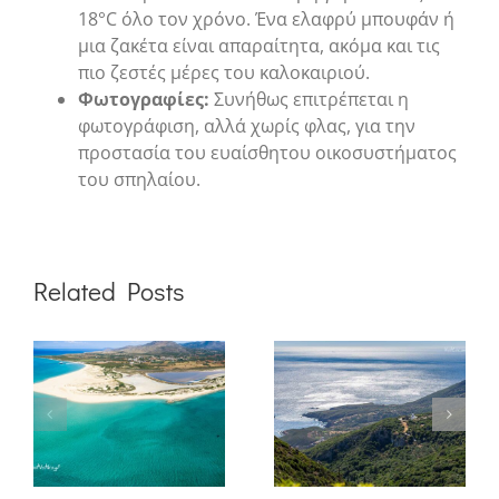
18°C όλο τον χρόνο. Ένα ελαφρύ μπουφάν ή
μια ζακέτα είναι απαραίτητα, ακόμα και τις
πιο ζεστές μέρες του καλοκαιριού.
Φωτογραφίες:
Συνήθως επιτρέπεται η
φωτογράφιση, αλλά χωρίς φλας, για την
προστασία του ευαίσθητου οικοσυστήματος
του σπηλαίου.
Related Posts
Φύση &
ο
Δραστηριότητες:
Εξερευνώντας την
άγρια πλευρά