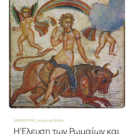
ΑΝΑΚΑΛΥΨΕ
,
Ιστορία & Μύθοι
Η Έλευση των Ρωμαίων και